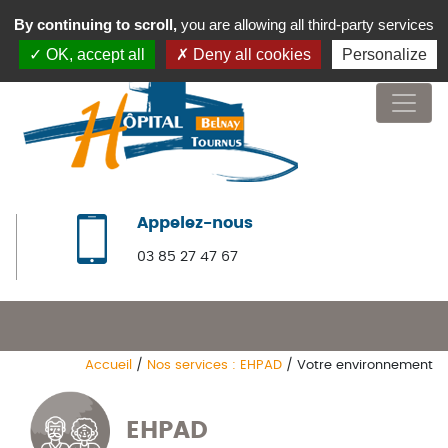
By continuing to scroll,
you are allowing all third-party services
OK, accept all
Deny all cookies
Personalize
Appelez-nous
03 85 27 47 67
Accueil
/
Nos services : EHPAD
/
Votre environnement
EHPAD